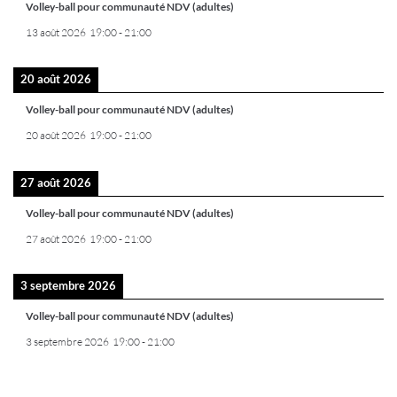
Volley-ball pour communauté NDV (adultes)
13 août 2026
19:00
-
21:00
20 août 2026
Volley-ball pour communauté NDV (adultes)
20 août 2026
19:00
-
21:00
27 août 2026
Volley-ball pour communauté NDV (adultes)
27 août 2026
19:00
-
21:00
3 septembre 2026
Volley-ball pour communauté NDV (adultes)
3 septembre 2026
19:00
-
21:00